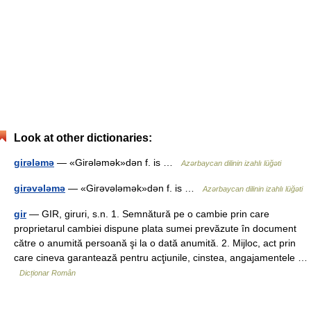
Look at other dictionaries:
girələmə
— «Girələmək»dən f. is …
Azərbaycan dilinin izahlı lüğəti
girəvələmə
— «Girəvələmək»dən f. is …
Azərbaycan dilinin izahlı lüğəti
gir
— GIR, giruri, s.n. 1. Semnătură pe o cambie prin care
proprietarul cambiei dispune plata sumei prevăzute în document
către o anumită persoană şi la o dată anumită. 2. Mijloc, act prin
care cineva garantează pentru acţiunile, cinstea, angajamentele …
Dicționar Român