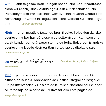
Gir
— kann folgende Bedeutungen haben: eine Zeburinderrasse,
siehe Gir (Zebu) eine Abkürzung für den Gir Nationalpark ein
Pseudonym des französischen Comiczeichners Jean Giraud eine
Abkürzung für Green in Regulation, siehe Glossar Golf eine Figur
aus… …
Deutsch Wikipedia
Ægir
— er en magtfuld jætte, og bror til Loke. Ifølge den danske
overlevering bor han på Læsø med jættekvinden Ran, som er en
barsk kvinde, der forårsager storme og forlis. Ifølge den islandske
overlevering levede Ægir og Ran i prægtige guldbelagte sale …
Danske encyklopædi
gir
— gir̃, gi̇̀r išt. Gir̃ gir̃ gir̃ žą̃sys …
Bendrinės lietuvių kalbos žodyno
antraštynas
GIR
— puede referirse a: El Parque Nacional Bosque de Gir,
situado en la India. Abreviación de Gestión integral de riesgo. Al
Grupo Intervención y Rescate de la Policía Nacional del Ecuador.
Al Personaje de la serie de TV Invasor Zim Esta página de …
Wikipedia Español