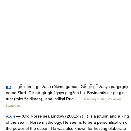
gir
— gir̃ interj., gìr žąsų rėkimo garsas: Gir̃ gir̃ gir̃ žąsys pargirgėjo
namo Skrd. Gìr gìr gìr gir̃ žąsys girgžda Lp. Bovinantis gir gir gir
tūpt (toks žaidimas), labai priilsti Rud …
Dictionary of the Lithuanian
Language
Ægir
— (Old Norse sea Lindow (2001:47).] ) is a jötunn and a king
of the sea in Norse mythology. He seems to be a personification of
the power of the ocean. He was also known for hosting elaborate