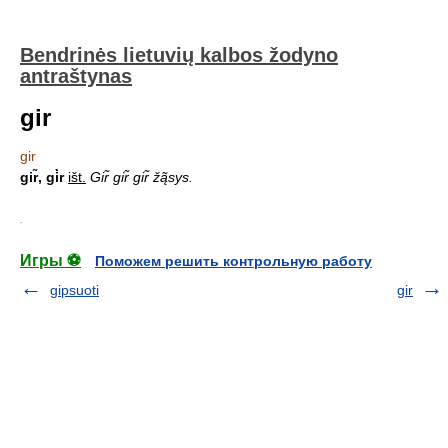
Bendrinės lietuvių kalbos žodyno
antraštynas
gir
gir
gir̃, gi̇̀r
išt.
Gir̃ gir̃ gir̃ žą̃sys.
.
Игры ⚽
Поможем решить контрольную работу
gipsuoti
gir