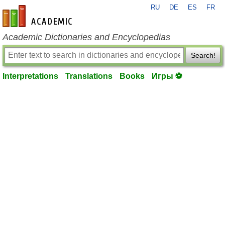
RU
DE
ES
FR
en-academic.com
Academic Dictionaries and Encyclopedias
Search!
Interpretations
Translations
Books
Игры ⚽